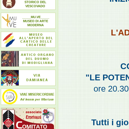
STORICO DEL
VESCOVADO
_____MU.VE_____
MUSEO DI ARTE
MODERNA
L'A
C
"LE POTE
ore 20.30 
Tutti i gi