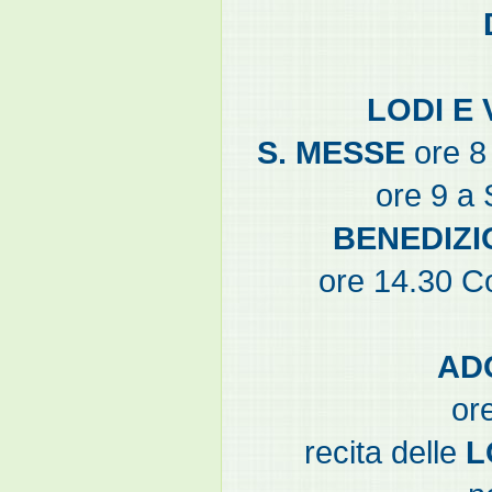
LODI E 
S. MESSE
ore 8 
ore 9 a
BENEDIZI
ore 14.30 Co
AD
or
recita delle
L