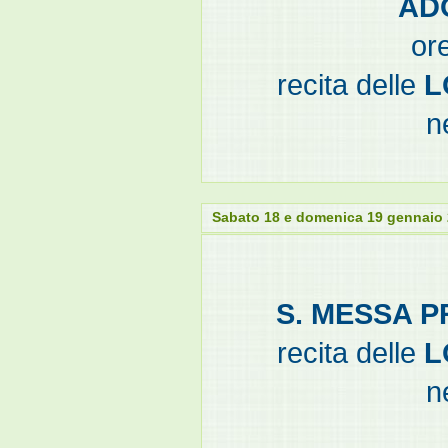
AD
or
recita delle
L
n
Sabato 18 e domenica 19 gennaio
S. MESSA P
recita delle
L
n