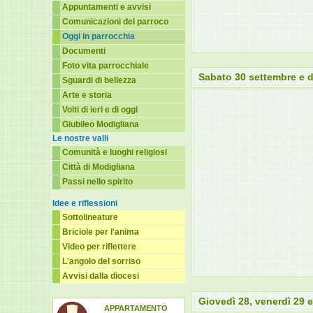
Appuntamenti e avvisi
Comunicazioni del parroco
Oggi in parrocchia
Documenti
Foto vita parrocchiale
Sabato 30 settembre e 
Sguardi di bellezza
Arte e storia
Volti di ieri e di oggi
Giubileo Modigliana
Le nostre valli
Comunità e luoghi religiosi
Città di Modigliana
Passi nello spirito
Idee e riflessioni
Sottolineature
Briciole per l'anima
Video per riflettere
L'angolo del sorriso
Avvisi dalla diocesi
Giovedì 28, venerdì 29 
APPARTAMENTO