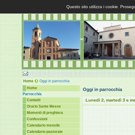
Questo sito utilizza i cookie. Proseg
Home
Oggi in parrocchia
Home
Oggi in parrocchia
Parrocchia
Lunedì 2, martedì 3 e me
Contatti
Orario Sante Messe
Momenti di preghiera
Confessioni
Calendario mensile
Calendario pastorale