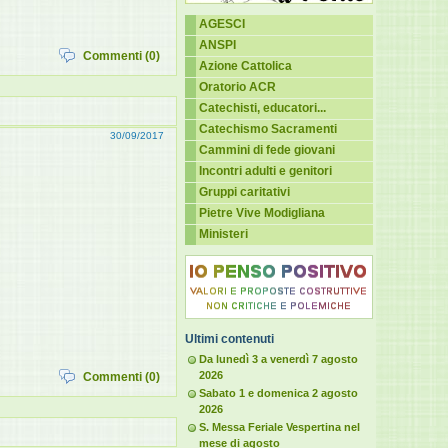
AGESCI
ANSPI
Commenti (0)
Azione Cattolica
Oratorio ACR
Catechisti, educatori...
Catechismo Sacramenti
30/09/2017
Cammini di fede giovani
Incontri adulti e genitori
Gruppi caritativi
Pietre Vive Modigliana
Ministeri
Ultimi contenuti
Da lunedì 3 a venerdì 7 agosto
2026
Commenti (0)
Sabato 1 e domenica 2 agosto
2026
S. Messa Feriale Vespertina nel
mese di agosto