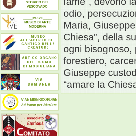
fame”, devono las
STORICO DEL
VESCOVADO
odio, persecuzio
_____MU.VE_____
Maria, Giuseppe
MUSEO DI ARTE
MODERNA
Chiesa”, della su
ogni bisognoso, 
forestiero, carce
Giuseppe custodi
“amare la Chiesa 