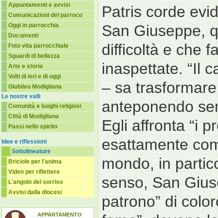
Appuntamenti e avvisi
Patris corde evid
Comunicazioni del parroco
Oggi in parrocchia
San Giuseppe, qu
Documenti
difficoltà e che 
Foto vita parrocchiale
Sguardi di bellezza
inaspettate. “Il 
Arte e storia
Volti di ieri e di oggi
– sa trasformare
Giubileo Modigliana
Le nostre valli
anteponendo semp
Comunità e luoghi religiosi
Città di Modigliana
Egli affronta “i 
Passi nello spirito
esattamente come
Idee e riflessioni
Sottolineature
mondo, in partico
Briciole per l'anima
Video per riflettere
senso, San Gius
L'angolo del sorriso
Avvisi dalla diocesi
patrono” di color
APPARTAMENTO