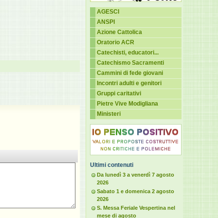
AGESCI
ANSPI
Azione Cattolica
Oratorio ACR
Catechisti, educatori...
Catechismo Sacramenti
Cammini di fede giovani
Incontri adulti e genitori
Gruppi caritativi
Pietre Vive Modigliana
Ministeri
Ultimi contenuti
Da lunedì 3 a venerdì 7 agosto
2026
Sabato 1 e domenica 2 agosto
2026
S. Messa Feriale Vespertina nel
mese di agosto