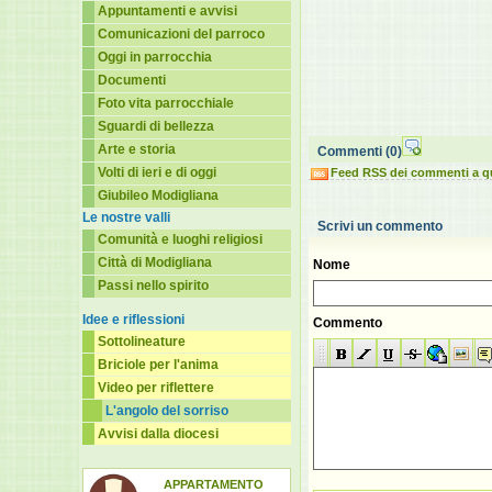
Appuntamenti e avvisi
Comunicazioni del parroco
Oggi in parrocchia
Documenti
Foto vita parrocchiale
Sguardi di bellezza
Arte e storia
Commenti
(0)
Volti di ieri e di oggi
Feed RSS dei commenti a q
Giubileo Modigliana
Le nostre valli
Scrivi un commento
Comunità e luoghi religiosi
Città di Modigliana
Nome
Passi nello spirito
Idee e riflessioni
Commento
Sottolineature
Briciole per l'anima
Video per riflettere
L'angolo del sorriso
Avvisi dalla diocesi
APPARTAMENTO