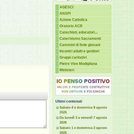
AGESCI
ANSPI
Azione Cattolica
Oratorio ACR
Catechisti, educatori...
Catechismo Sacramenti
Cammini di fede giovani
Incontri adulti e genitori
Gruppi caritativi
Pietre Vive Modigliana
Ministeri
Ultimi contenuti
Sabato 8 e domenica 9 agosto
2026
Da lunedì 3 a venerdì 7 agosto
2026
Sabato 1 e domenica 2 agosto
2026