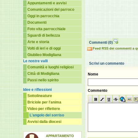
Appuntamenti e avvisi
Comunicazioni del parroco
Oggi in parrocchia
Documenti
Foto vita parrocchiale
Sguardi di bellezza
Arte e storia
Commenti
(0)
Volti di ieri e di oggi
Feed RSS dei commenti a q
Giubileo Modigliana
Le nostre valli
Scrivi un commento
Comunità e luoghi religiosi
Città di Modigliana
Nome
Passi nello spirito
Idee e riflessioni
Commento
Sottolineature
Briciole per l'anima
Video per riflettere
L'angolo del sorriso
Avvisi dalla diocesi
APPARTAMENTO