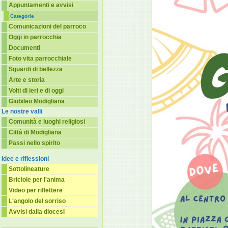
Appuntamenti e avvisi
Categorie
Comunicazioni del parroco
Oggi in parrocchia
Documenti
Foto vita parrocchiale
Sguardi di bellezza
Arte e storia
Volti di ieri e di oggi
Giubileo Modigliana
Le nostre valli
Comunità e luoghi religiosi
Città di Modigliana
Passi nello spirito
Idee e riflessioni
Sottolineature
Briciole per l'anima
Video per riflettere
L'angolo del sorriso
Avvisi dalla diocesi