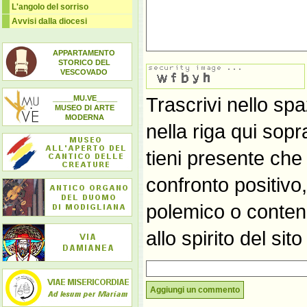
L'angolo del sorriso
Avvisi dalla diocesi
APPARTAMENTO
STORICO DEL
VESCOVADO
_____MU.VE_____
Trascrivi nello spa
MUSEO DI ARTE
MODERNA
nella riga qui sop
tieni presente che
confronto positivo
polemico o contene
allo spirito del si
Aggiungi un commento