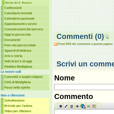
Recita del S. Rosario
Confessioni
Calendario mensile
Calendario pastorale
Appuntamenti e avvisi
Comunicazioni del parroco
Commenti
(0)
Oggi in parrocchia
Documenti
Feed RSS dei commenti a questa pagina
Foto vita parrocchiale
Sguardi di bellezza
Arte e storia
Volti di ieri e di oggi
Scrivi un comm
Giubileo Modigliana
Le nostre valli
Nome
Comunità e luoghi religiosi
Città di Modigliana
Passi nello spirito
Commento
Idee e riflessioni
Sottolineature
Briciole per l'anima
Video per riflettere