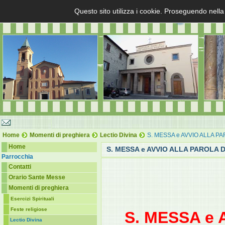
Questo sito utilizza i cookie. Proseguendo nella
Home
Momenti di preghiera
Lectio Divina
S. MESSA e AVVIO ALLA P
Home
S. MESSA e AVVIO ALLA PAROLA 
Parrocchia
Contatti
Orario Sante Messe
Momenti di preghiera
Esercizi Spirituali
Feste religiose
S. MESSA e
Lectio Divina