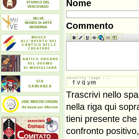
Nome
STORICO DEL
VESCOVADO
_____MU.VE_____
MUSEO DI ARTE
Commento
MODERNA
Trascrivi nello spa
nella riga qui sop
tieni presente che
confronto positivo