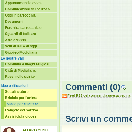
Appuntamenti e avvisi
Comunicazioni del parroco
Oggi in parrocchia
Documenti
Foto vita parrocchiale
Sguardi di bellezza
Arte e storia
Volti di ieri e di oggi
Giubileo Modigliana
Le nostre valli
Comunità e luoghi religiosi
Città di Modigliana
Passi nello spirito
Commenti
(0)
Idee e riflessioni
Sottolineature
Feed RSS dei commenti a questa pagina
Briciole per l'anima
Video per riflettere
L'angolo del sorriso
Scrivi un comm
Avvisi dalla diocesi
APPARTAMENTO