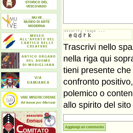
STORICO DEL
VESCOVADO
_____MU.VE_____
MUSEO DI ARTE
MODERNA
Trascrivi nello spa
nella riga qui sop
tieni presente che
confronto positivo
polemico o contene
allo spirito del si
Aggiungi un commento