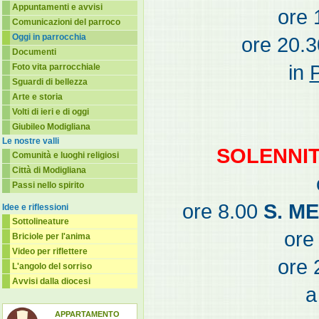
Appuntamenti e avvisi
ore 
Comunicazioni del parroco
Oggi in parrocchia
ore 20.
Documenti
in
Foto vita parrocchiale
Sguardi di bellezza
Arte e storia
Volti di ieri e di oggi
Giubileo Modigliana
Le nostre valli
SOLENNIT
Comunità e luoghi religiosi
Città di Modigliana
Passi nello spirito
ore 8.00
S. M
Idee e riflessioni
Sottolineature
ore
Briciole per l'anima
Video per riflettere
ore 
L'angolo del sorriso
Avvisi dalla diocesi
a
APPARTAMENTO