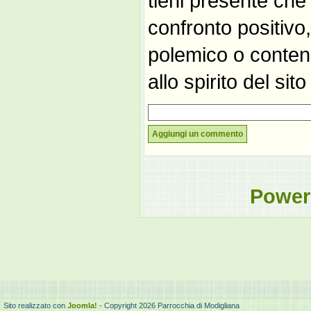
tieni presente che
confronto positivo
polemico o contene
allo spirito del si
Aggiungi un commento
Power
Sito realizzato con
Joomla!
- Copyright 2026 Parrocchia di Modigliana