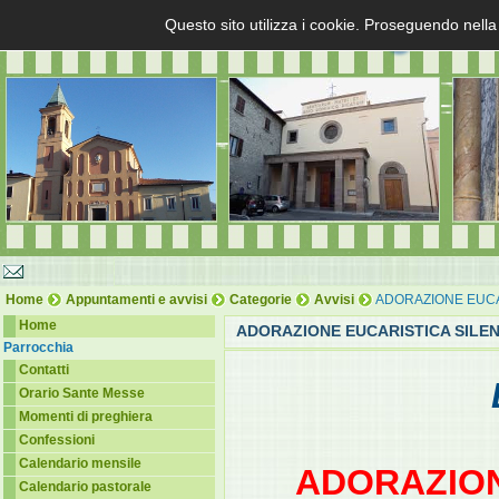
Questo sito utilizza i cookie. Proseguendo nella
Home
Appuntamenti e avvisi
Categorie
Avvisi
ADORAZIONE EUCAR
Home
ADORAZIONE EUCARISTICA SILEN
Parrocchia
Contatti
Orario Sante Messe
Momenti di preghiera
Confessioni
Calendario mensile
ADORAZION
Calendario pastorale