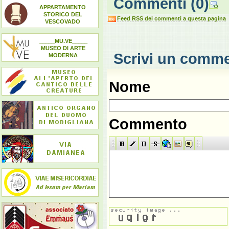
Commenti
(0)
APPARTAMENTO
STORICO DEL
Feed RSS dei commenti a questa pagina
VESCOVADO
_____MU.VE_____
MUSEO DI ARTE
Scrivi un comm
MODERNA
Nome
Commento