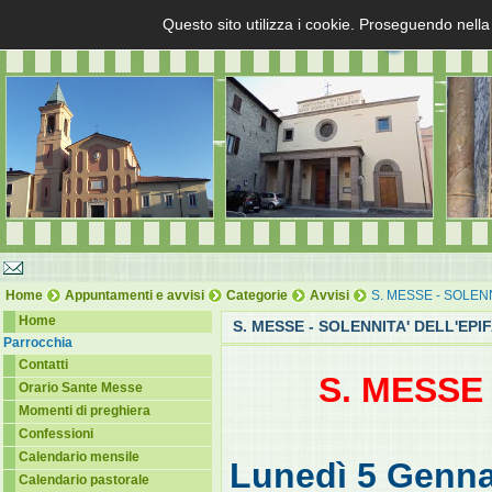
Questo sito utilizza i cookie. Proseguendo nella
Home
Appuntamenti e avvisi
Categorie
Avvisi
S. MESSE - SOLENN
Home
S. MESSE - SOLENNITA' DELL'EPI
Parrocchia
Contatti
S. MESSE
Orario Sante Messe
Momenti di preghiera
Confessioni
Calendario mensile
Lunedì 5 Genna
Calendario pastorale