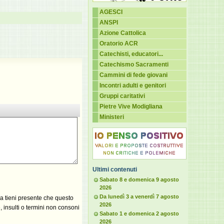
AGESCI
ANSPI
Azione Cattolica
Oratorio ACR
Catechisti, educatori...
Catechismo Sacramenti
Cammini di fede giovani
Incontri adulti e genitori
Gruppi caritativi
Pietre Vive Modigliana
Ministeri
Ultimi contenuti
Sabato 8 e domenica 9 agosto
2026
Da lunedì 3 a venerdì 7 agosto
ma tieni presente che questo
2026
 insulti o termini non consoni
Sabato 1 e domenica 2 agosto
2026