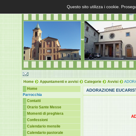
Questo sito utilizza i cookie. Proseg
Home
Appuntamenti e avvisi
Categorie
Avvisi
ADORAZ
Home
ADORAZIONE EUCARISTI
Parrocchia
Contatti
Orario Sante Messe
Momenti di preghiera
AD
Confessioni
Calendario mensile
Calendario pastorale