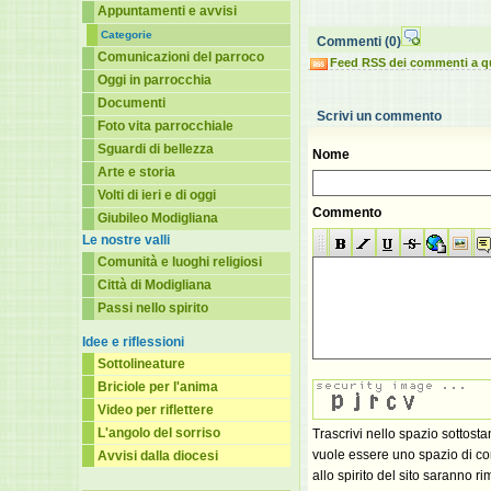
Appuntamenti e avvisi
Categorie
Commenti
(0)
Comunicazioni del parroco
Feed RSS dei commenti a q
Oggi in parrocchia
Documenti
Scrivi un commento
Foto vita parrocchiale
Sguardi di bellezza
Nome
Arte e storia
Volti di ieri e di oggi
Commento
Giubileo Modigliana
Le nostre valli
Comunità e luoghi religiosi
Città di Modigliana
Passi nello spirito
Idee e riflessioni
Sottolineature
Briciole per l'anima
Video per riflettere
L'angolo del sorriso
Trascrivi nello spazio sottost
vuole essere uno spazio di con
Avvisi dalla diocesi
allo spirito del sito saranno ri