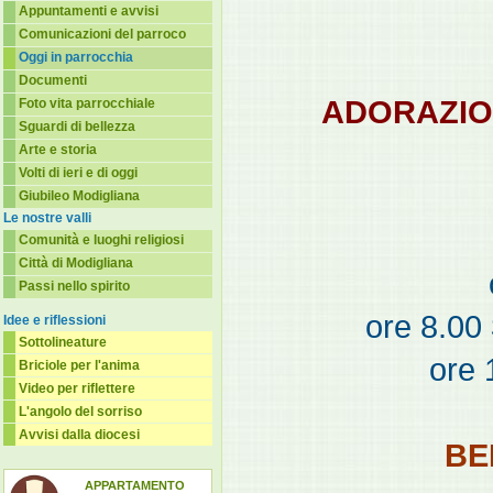
Appuntamenti e avvisi
Comunicazioni del parroco
Oggi in parrocchia
Documenti
ADORAZIO
Foto vita parrocchiale
Sguardi di bellezza
Arte e storia
Volti di ieri e di oggi
Giubileo Modigliana
Le nostre valli
Comunità e luoghi religiosi
Città di Modigliana
Passi nello spirito
ore 8.00
Idee e riflessioni
Sottolineature
ore 
Briciole per l'anima
Video per riflettere
L'angolo del sorriso
Avvisi dalla diocesi
BE
APPARTAMENTO