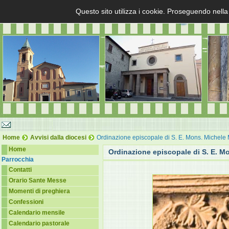
Questo sito utilizza i cookie. Proseguendo nella
Home
Avvisi dalla diocesi
Ordinazione episcopale di S. E. Mons. Michele
Home
Ordinazione episcopale di S. E. M
Parrocchia
Contatti
Orario Sante Messe
Momenti di preghiera
Confessioni
Calendario mensile
Calendario pastorale