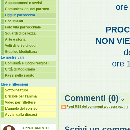
Appuntamenti e avvisi
ore
Comunicazioni del parroco
Oggi in parrocchia
Documenti
PROC
Foto vita parrocchiale
Sguardi di bellezza
NON VI
Arte e storia
Volti di ieri e di oggi
d
Giubileo Modigliana
Le nostre valli
ore 
Comunità e luoghi religiosi
Città di Modigliana
Passi nello spirito
Idee e riflessioni
Sottolineature
Commenti
(0)
Briciole per l'anima
Video per riflettere
Feed RSS dei commenti a questa pagina
L'angolo del sorriso
Avvisi dalla diocesi
Scrivi un comm
APPARTAMENTO