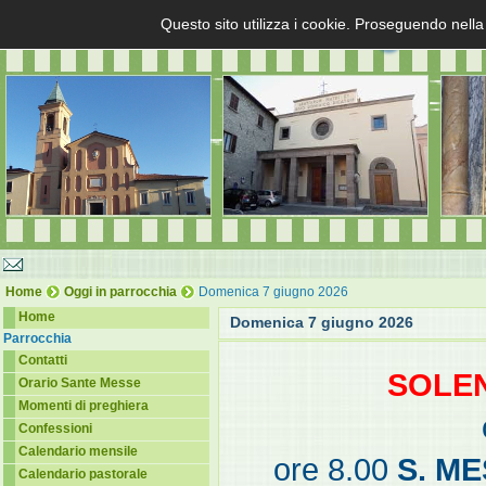
Questo sito utilizza i cookie. Proseguendo nella
Home
Oggi in parrocchia
Domenica 7 giugno 2026
Home
Domenica 7 giugno 2026
Parrocchia
Contatti
SOLEN
Orario Sante Messe
Momenti di preghiera
Confessioni
Calendario mensile
ore 8.00
S. M
Calendario pastorale