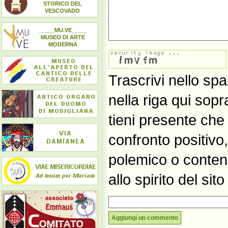
STORICO DEL
VESCOVADO
_____MU.VE_____
MUSEO DI ARTE
MODERNA
Trascrivi nello spa
nella riga qui sop
tieni presente che
confronto positivo
polemico o contene
allo spirito del si
Aggiungi un commento