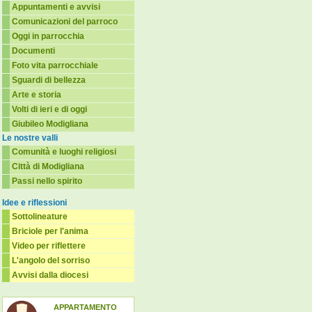
Appuntamenti e avvisi
Comunicazioni del parroco
Oggi in parrocchia
Documenti
Foto vita parrocchiale
Sguardi di bellezza
Arte e storia
Volti di ieri e di oggi
Giubileo Modigliana
Le nostre valli
Comunità e luoghi religiosi
Città di Modigliana
Passi nello spirito
Idee e riflessioni
Sottolineature
Briciole per l'anima
Video per riflettere
L'angolo del sorriso
Avvisi dalla diocesi
APPARTAMENTO