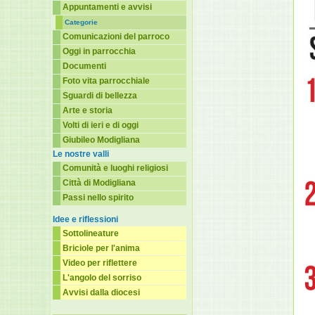
Appuntamenti e avvisi
Categorie
Comunicazioni del parroco
Oggi in parrocchia
Documenti
Foto vita parrocchiale
Sguardi di bellezza
Arte e storia
Volti di ieri e di oggi
Giubileo Modigliana
Le nostre valli
Comunità e luoghi religiosi
Città di Modigliana
Passi nello spirito
Idee e riflessioni
Sottolineature
Briciole per l'anima
Video per riflettere
L'angolo del sorriso
Avvisi dalla diocesi