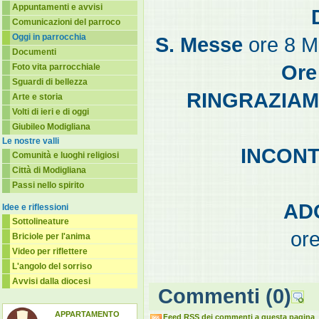
Appuntamenti e avvisi
Comunicazioni del parroco
Oggi in parrocchia
S. Messe
ore 8 M
Documenti
Ore
Foto vita parrocchiale
Sguardi di bellezza
RINGRAZIAM
Arte e storia
Volti di ieri e di oggi
Giubileo Modigliana
Le nostre valli
INCONT
Comunità e luoghi religiosi
Città di Modigliana
Passi nello spirito
AD
Idee e riflessioni
Sottolineature
or
Briciole per l'anima
Video per riflettere
L'angolo del sorriso
Avvisi dalla diocesi
Commenti
(0)
APPARTAMENTO
Feed RSS dei commenti a questa pagina