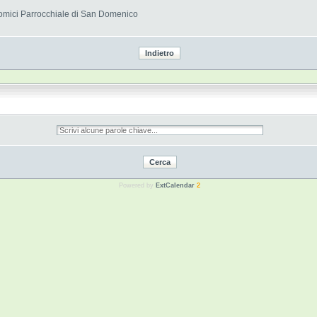
onomici Parrocchiale di San Domenico
Powered by
ExtCalendar
2