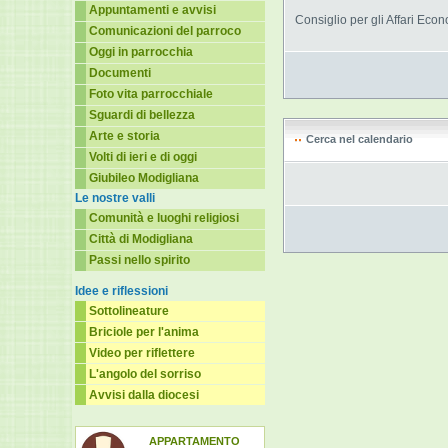
Appuntamenti e avvisi
Consiglio per gli Affari Ec
Comunicazioni del parroco
Oggi in parrocchia
Documenti
Foto vita parrocchiale
Sguardi di bellezza
Arte e storia
Cerca nel calendario
Volti di ieri e di oggi
Giubileo Modigliana
Le nostre valli
Comunità e luoghi religiosi
Città di Modigliana
Passi nello spirito
Idee e riflessioni
Sottolineature
Briciole per l'anima
Video per riflettere
L'angolo del sorriso
Avvisi dalla diocesi
APPARTAMENTO