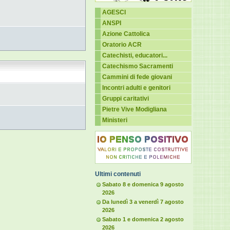
AGESCI
ANSPI
Azione Cattolica
Oratorio ACR
Catechisti, educatori...
Catechismo Sacramenti
Cammini di fede giovani
Incontri adulti e genitori
Gruppi caritativi
Pietre Vive Modigliana
Ministeri
Ultimi contenuti
Sabato 8 e domenica 9 agosto
2026
Da lunedì 3 a venerdì 7 agosto
2026
Sabato 1 e domenica 2 agosto
2026