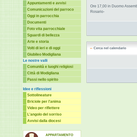
Appuntamenti e avvisi
Ore 17,00 in Duomo Assemble
Comunicazioni del parroco
Rosario-
Oggi in parrocchia
Documenti
Foto vita parrocchiale
Sguardi di bellezza
Arte e storia
Volti di ieri e di oggi
Cerca nel calendario
Giubileo Modigliana
Le nostre valli
Comunità e luoghi religiosi
Città di Modigliana
Passi nello spirito
Idee e riflessioni
Sottolineature
Briciole per l'anima
Video per riflettere
L'angolo del sorriso
Avvisi dalla diocesi
APPARTAMENTO