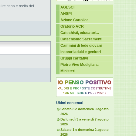
ire cena e recita del
AGESCI
ANSPI
Azione Cattolica
Oratorio ACR
Catechisti, educatori...
Catechismo Sacramenti
Cammini di fede giovani
Incontri adulti e genitori
Gruppi caritativi
Pietre Vive Modigliana
Ministeri
Ultimi contenuti
Sabato 8 e domenica 9 agosto
2026
Da lunedì 3 a venerdì 7 agosto
2026
Sabato 1 e domenica 2 agosto
2026