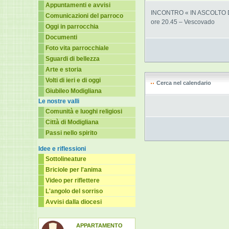
Appuntamenti e avvisi
INCONTRO « IN ASCOLTO 
Comunicazioni del parroco
ore 20.45 – Vescovado
Oggi in parrocchia
Documenti
Foto vita parrocchiale
Sguardi di bellezza
Arte e storia
Volti di ieri e di oggi
Cerca nel calendario
Giubileo Modigliana
Le nostre valli
Comunità e luoghi religiosi
Città di Modigliana
Passi nello spirito
Idee e riflessioni
Sottolineature
Briciole per l'anima
Video per riflettere
L'angolo del sorriso
Avvisi dalla diocesi
APPARTAMENTO