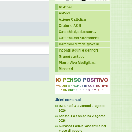
AGESCI
ANSPI
Azione Cattolica
Oratorio ACR
Catechisti, educatori...
Catechismo Sacramenti
Cammini di fede giovani
Incontri adulti e genitori
Gruppi caritativi
Pietre Vive Modigliana
Ministeri
Ultimi contenuti
Da lunedì 3 a venerdì 7 agosto
2026
Sabato 1 e domenica 2 agosto
2026
S. Messa Feriale Vespertina nel
mese di agosto