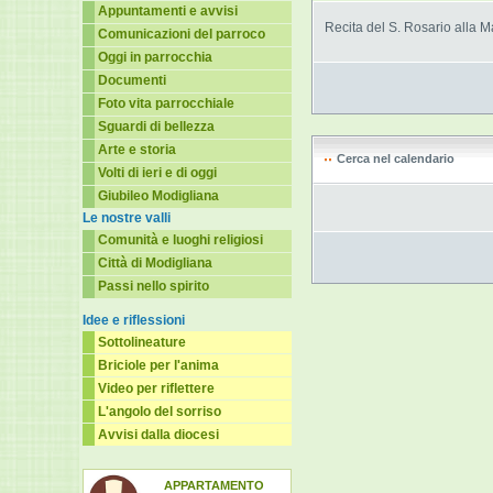
Appuntamenti e avvisi
Recita del S. Rosario alla 
Comunicazioni del parroco
Oggi in parrocchia
Documenti
Foto vita parrocchiale
Sguardi di bellezza
Arte e storia
Cerca nel calendario
Volti di ieri e di oggi
Giubileo Modigliana
Le nostre valli
Comunità e luoghi religiosi
Città di Modigliana
Passi nello spirito
Idee e riflessioni
Sottolineature
Briciole per l'anima
Video per riflettere
L'angolo del sorriso
Avvisi dalla diocesi
APPARTAMENTO