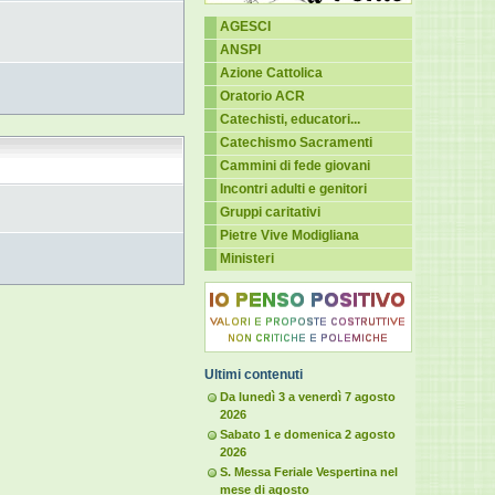
AGESCI
ANSPI
Azione Cattolica
Oratorio ACR
Catechisti, educatori...
Catechismo Sacramenti
Cammini di fede giovani
Incontri adulti e genitori
Gruppi caritativi
Pietre Vive Modigliana
Ministeri
Ultimi contenuti
Da lunedì 3 a venerdì 7 agosto
2026
Sabato 1 e domenica 2 agosto
2026
S. Messa Feriale Vespertina nel
mese di agosto