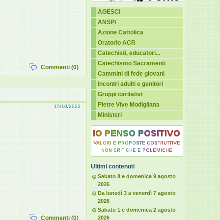
AGESCI
ANSPI
Azione Cattolica
Oratorio ACR
Catechisti, educatori...
Catechismo Sacramenti
Commenti (0)
Cammini di fede giovani
Incontri adulti e genitori
Gruppi caritativi
Pietre Vive Modigliana
15/10/2022
Ministeri
Ultimi contenuti
Sabato 8 e domenica 9 agosto
2026
Da lunedì 3 a venerdì 7 agosto
2026
Sabato 1 e domenica 2 agosto
Commenti (0)
2026