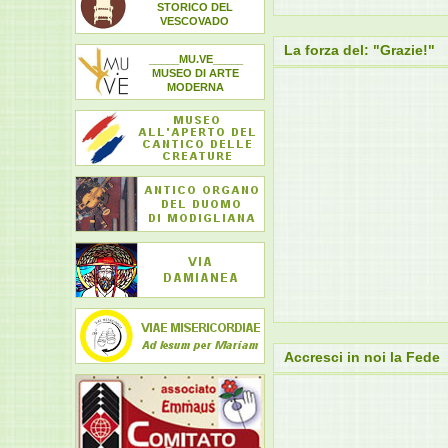
STORICO DEL
VESCOVADO
La forza del: "Grazie!"
_____MU.VE_____
MUSEO DI ARTE
MODERNA
Accresci in noi la Fede