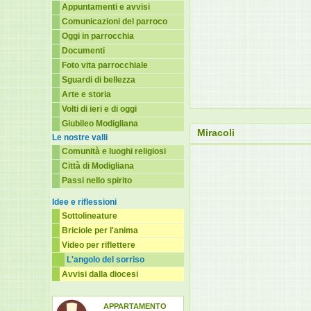
Appuntamenti e avvisi
Comunicazioni del parroco
Oggi in parrocchia
Documenti
Foto vita parrocchiale
Sguardi di bellezza
Arte e storia
Volti di ieri e di oggi
Giubileo Modigliana
Miracoli
Le nostre valli
Comunità e luoghi religiosi
Città di Modigliana
Passi nello spirito
Idee e riflessioni
Sottolineature
Briciole per l'anima
Video per riflettere
L'angolo del sorriso
Avvisi dalla diocesi
APPARTAMENTO