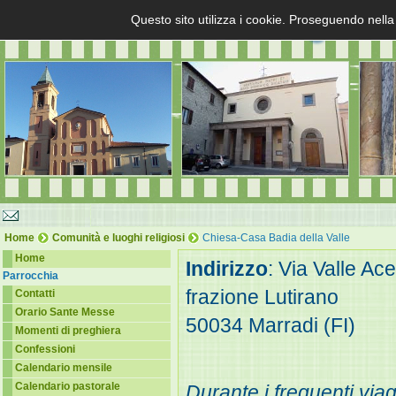
Questo sito utilizza i cookie. Proseguendo nella
Home
Comunità e luoghi religiosi
Chiesa-Casa Badia della Valle
Home
Indirizzo
: Via Valle Ace
Parrocchia
frazione Lutirano
Contatti
Orario Sante Messe
50034 Marradi (FI)
Momenti di preghiera
Confessioni
Calendario mensile
Calendario pastorale
Durante i frequenti vi