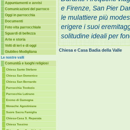
Appuntamenti e avvisi
e Firenze, San Pier Da
Comunicazioni del parroco
Oggi in parrocchia
le mulattiere più modest
Documenti
erigere i suoi eremitagg
Foto vita parrocchiale
Sguardi di bellezza
solitudine ideali per fo
Arte e storia
Volti di ieri e di oggi
Chiesa e Casa Badia della Valle
Giubileo Modigliana
Le nostre valli
Comunità e luoghi religiosi
Chiesa Santo Stefano
Chiesa San Domenico
Chiesa San Bernardo
Parrocchia Tredozio
Parrocchia Lutirano
Eremo di Gamogna
Monache Agostiniane
Suore Sacra Famiglia
Chiesa-Casa S. Reparata
Chiesa Tossino