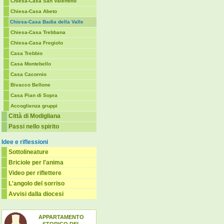
Chiesa-Casa San Valentino
Chiesa-Casa Abeto
Chiesa-Casa Badia della Valle
Chiesa-Casa Trebbana
Chiesa-Casa Fregiolo
Casa Trebbio
Casa Montebello
Casa Cacornio
Bivacco Bellone
Casa Pian di Sopra
Accoglienza gruppi
Città di Modigliana
Passi nello spirito
Idee e riflessioni
Sottolineature
Briciole per l'anima
Video per riflettere
L'angolo del sorriso
Avvisi dalla diocesi
APPARTAMENTO