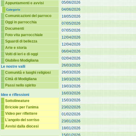
05/06/2026
Appuntamenti e avvisi
04/06/2026
Categorie
Comunicazioni del parroco
18/05/2026
Oggi in parrocchia
07/05/2026
Documenti
07/05/2026
Foto vita parrocchiale
12/04/2026
Sguardi di bellezza
12/04/2026
Arte e storia
06/04/2026
Volti di ieri e di oggi
02/04/2026
Giubileo Modigliana
26/03/2026
Le nostre valli
26/03/2026
Comunità e luoghi religiosi
Città di Modigliana
19/03/2026
Passi nello spirito
19/03/2026
16/03/2026
Idee e riflessioni
15/03/2026
Sottolineature
Briciole per l'anima
23/02/2026
Video per riflettere
01/02/2026
L'angolo del sorriso
23/01/2026
Avvisi dalla diocesi
18/01/2026
15/01/2026