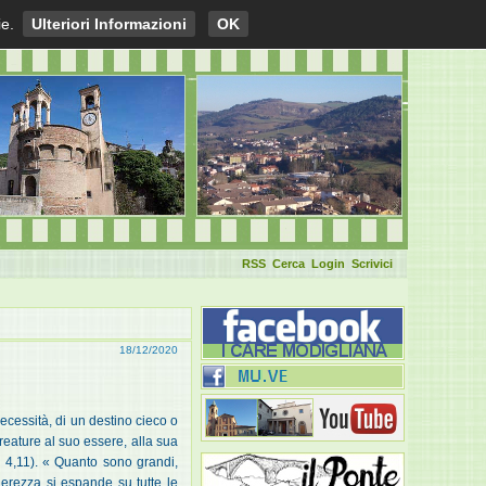
ie.
Ulteriori Informazioni
OK
RSS
Cerca
Login
Scrivici
18/12/2020
ecessità, di un destino cieco o
creature al suo essere, alla sua
p
4,11). « Quanto sono grandi,
nerezza si espande su tutte le