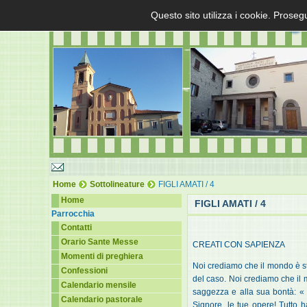
Questo sito utilizza i cookie. Proseg
Home
Sottolineature
FIGLI AMATI / 4
Home
FIGLI AMATI / 4
Parrocchia
Contatti
Orario Sante Messe
CREATI CON SAPIENZA
Momenti di preghiera
Noi crediamo che il mondo è st
Confessioni
del caso. Noi crediamo che il m
Calendario mensile
saggezza e alla sua bontà: « T
Calendario pastorale
Signore, le tue opere! Tutto h