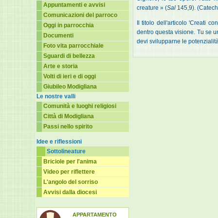
Appuntamenti e avvisi
creature » (
Sal
145,9). (Catech
Comunicazioni del parroco
Il titolo dell'articolo 'Creat
Oggi in parrocchia
dentro questa visione. Tu se u
Documenti
devi svilupparne le potenzialit
Foto vita parrocchiale
Sguardi di bellezza
Arte e storia
Volti di ieri e di oggi
Giubileo Modigliana
Le nostre valli
Comunità e luoghi religiosi
Città di Modigliana
Passi nello spirito
Idee e riflessioni
Sottolineature
Briciole per l'anima
Video per riflettere
L'angolo del sorriso
Avvisi dalla diocesi
APPARTAMENTO