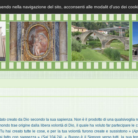
uendo nella navigazione del sito, acconsenti alle modalit d'uso dei cook
ato creato da Dio secondo la sua sapienza. Non è il prodotto di una qualsivoglia n
ondo trae origine dalla libera volontà di Dio, il quale ha voluto far partecipare le 
u hai creato tutte le cose, e per la tua volontà furono create e sussistono » (
A
ai fatto con saggezza » (
Sal
104,24). « Buono è il Signore verso tutti, la sua te