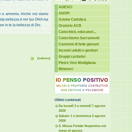
AGESCI
ANSPI
ine e armonia. Anche noi siamo
uesta bellezza è nel tuo DNA ma
Azione Cattolica
e in te la bellezza di Dio.
Oratorio ACR
Catechisti, educatori...
Catechismo Sacramenti
Cammini di fede giovani
Incontri adulti e genitori
Gruppi caritativi
[indietro]
Pietre Vive Modigliana
Ministeri
Ultimi contenuti
Da lunedì 3 a venerdì 7 agosto
2026
Sabato 1 e domenica 2 agosto
2026
S. Messa Feriale Vespertina nel
mese di agosto