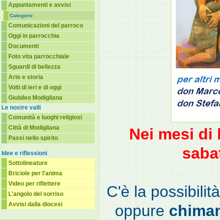
Appuntamenti e avvisi
Categorie
Comunicazioni del parroco
Oggi in parrocchia
Documenti
Foto vita parrocchiale
Sguardi di bellezza
Arte e storia
Volti di ieri e di oggi
Giubileo Modigliana
Le nostre valli
Comunità e luoghi religiosi
Città di Modigliana
Nei mesi di 
Passi nello spirito
saba
Idee e riflessioni
Sottolineature
Briciole per l'anima
Video per riflettere
C'è la possibilit
L'angolo del sorriso
Avvisi dalla diocesi
oppure
chiman