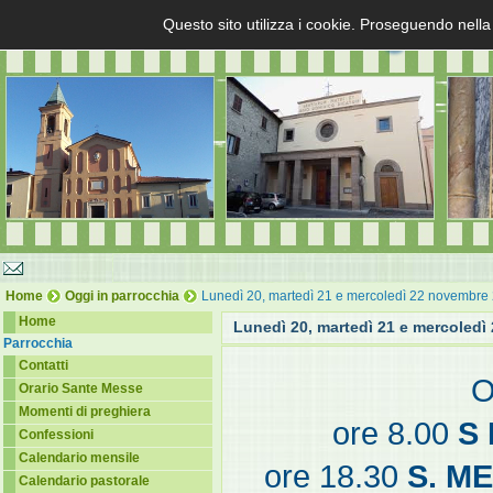
Questo sito utilizza i cookie. Proseguendo nella
Home
Oggi in parrocchia
Lunedì 20, martedì 21 e mercoledì 22 novembre
Home
Lunedì 20, martedì 21 e mercoled
Parrocchia
Contatti
O
Orario Sante Messe
Momenti di preghiera
ore 8.00
S
Confessioni
Calendario mensile
ore 18.30
S. M
Calendario pastorale