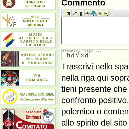
Commento
STORICO DEL
VESCOVADO
_____MU.VE_____
MUSEO DI ARTE
MODERNA
Trascrivi nello spa
nella riga qui sop
tieni presente che
confronto positivo
polemico o contene
allo spirito del si