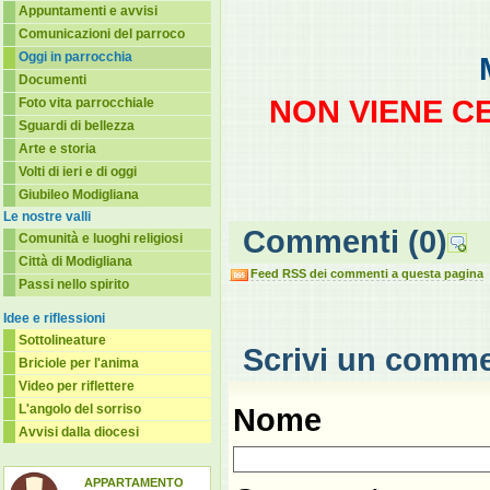
Appuntamenti e avvisi
Comunicazioni del parroco
Oggi in parrocchia
Documenti
NON VIENE C
Foto vita parrocchiale
Sguardi di bellezza
Arte e storia
Volti di ieri e di oggi
Giubileo Modigliana
Le nostre valli
Commenti
(0)
Comunità e luoghi religiosi
Città di Modigliana
Feed RSS dei commenti a questa pagina
Passi nello spirito
Idee e riflessioni
Sottolineature
Scrivi un comm
Briciole per l'anima
Video per riflettere
L'angolo del sorriso
Nome
Avvisi dalla diocesi
APPARTAMENTO