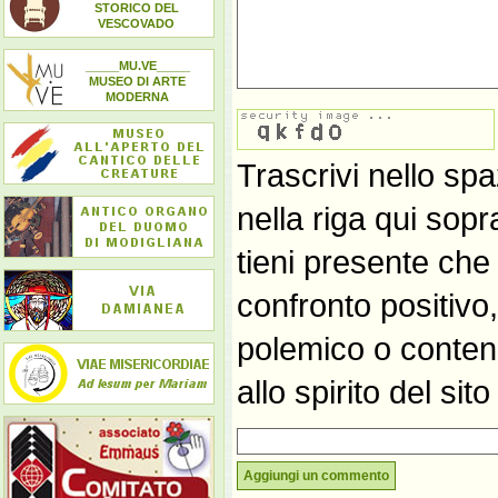
STORICO DEL
VESCOVADO
_____MU.VE_____
MUSEO DI ARTE
MODERNA
Trascrivi nello spa
nella riga qui sop
tieni presente che
confronto positivo
polemico o contene
allo spirito del si
Aggiungi un commento