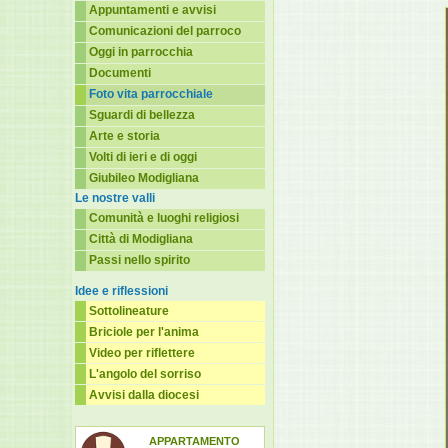
Appuntamenti e avvisi
Comunicazioni del parroco
Oggi in parrocchia
Documenti
Foto vita parrocchiale
Sguardi di bellezza
Arte e storia
Volti di ieri e di oggi
Giubileo Modigliana
Le nostre valli
Comunità e luoghi religiosi
Città di Modigliana
Passi nello spirito
Idee e riflessioni
Sottolineature
Briciole per l'anima
Video per riflettere
L'angolo del sorriso
Avvisi dalla diocesi
APPARTAMENTO