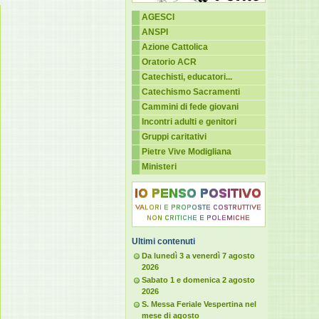
AGESCI
ANSPI
Azione Cattolica
Oratorio ACR
Catechisti, educatori...
Catechismo Sacramenti
Cammini di fede giovani
Incontri adulti e genitori
Gruppi caritativi
Pietre Vive Modigliana
Ministeri
Ultimi contenuti
Da lunedì 3 a venerdì 7 agosto
2026
Sabato 1 e domenica 2 agosto
2026
S. Messa Feriale Vespertina nel
mese di agosto