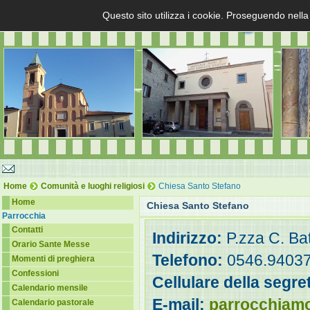
Questo sito utilizza i cookie. Proseguendo nella
Home
Comunità e luoghi religiosi
Chiesa Santo Stefano
Home
Chiesa Santo Stefano
Parrocchia
Contatti
Indirizzo:
P.zza C. Bat
Orario Sante Messe
Telefono:
0546.9403
Momenti di preghiera
Confessioni
Cellulare della segre
Calendario mensile
E-mail:
parrocchiam
Calendario pastorale