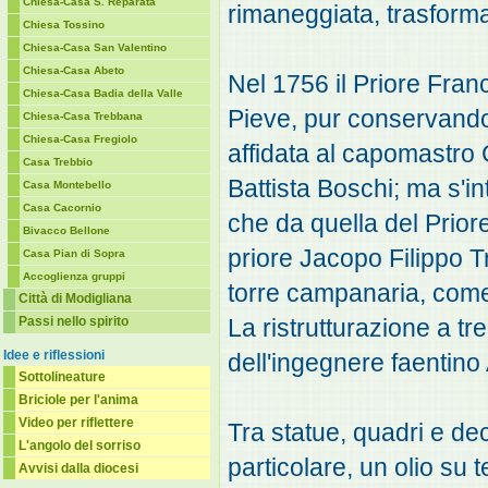
Chiesa-Casa S. Reparata
rimaneggiata, trasforma
Chiesa Tossino
Chiesa-Casa San Valentino
Chiesa-Casa Abeto
Nel 1756 il Priore Fran
Chiesa-Casa Badia della Valle
Pieve, pur conservando 
Chiesa-Casa Trebbana
Chiesa-Casa Fregiolo
affidata al capomastro 
Casa Trebbio
Battista Boschi; ma s'i
Casa Montebello
Casa Cacornio
che da quella del Prior
Bivacco Bellone
priore Jacopo Filippo T
Casa Pian di Sopra
Accoglienza gruppi
torre campanaria, come 
Città di Modigliana
Passi nello spirito
La ristrutturazione a t
Idee e riflessioni
dell'ingegnere faentino
Sottolineature
Briciole per l'anima
Video per riflettere
Tra statue, quadri e de
L'angolo del sorriso
particolare, un olio su t
Avvisi dalla diocesi