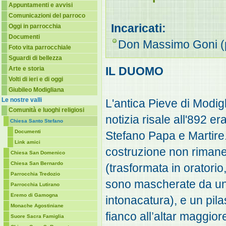
Appuntamenti e avvisi
Comunicazioni del parroco
Incaricati:
Oggi in parrocchia
Documenti
Don Massimo Goni (
Foto vita parrocchiale
Sguardi di bellezza
IL DUOMO
Arte e storia
Volti di ieri e di oggi
Giubileo Modigliana
Le nostre valli
L'antica Pieve di Modigl
Comunità e luoghi religiosi
notizia risale all'892 er
Chiesa Santo Stefano
Documenti
Stefano Papa e Martire. 
Link amici
costruzione non rimane 
Chiesa San Domenico
Chiesa San Bernardo
(trasformata in oratorio,
Parrocchia Tredozio
sono mascherate da u
Parrocchia Lutirano
Eremo di Gamogna
intonacatura), e un pila
Monache Agostiniane
fianco all’altar maggio
Suore Sacra Famiglia