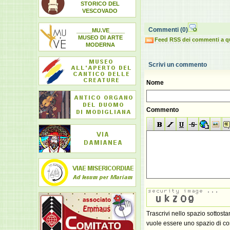
STORICO DEL
VESCOVADO
Commenti
(0)
_____MU.VE_____
MUSEO DI ARTE
Feed RSS dei commenti a q
MODERNA
Scrivi un commento
Nome
Commento
Trascrivi nello spazio sottost
vuole essere uno spazio di con