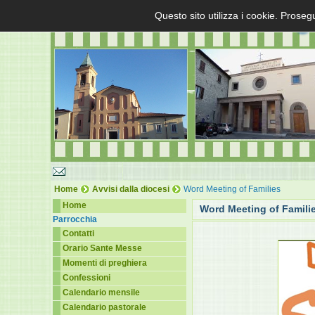
Questo sito utilizza i cookie. Proseg
Home
Avvisi dalla diocesi
Word Meeting of Families
Home
Word Meeting of Famili
Parrocchia
Contatti
Orario Sante Messe
Momenti di preghiera
Confessioni
Calendario mensile
Calendario pastorale