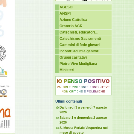
AGESCI
ANSPI
Azione Cattolica
Oratorio ACR
Catechisti, educatori...
Catechismo Sacramenti
Cammini di fede giovani
Incontri adulti e genitori
Gruppi caritativi
Pietre Vive Modigliana
Ministeri
Ultimi contenuti
Da lunedì 3 a venerdì 7 agosto
2026
Sabato 1 e domenica 2 agosto
2026
S. Messa Feriale Vespertina nel
mese di agosto