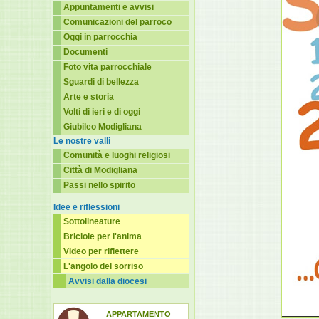
Appuntamenti e avvisi
Comunicazioni del parroco
Oggi in parrocchia
Documenti
Foto vita parrocchiale
Sguardi di bellezza
Arte e storia
Volti di ieri e di oggi
Giubileo Modigliana
Le nostre valli
Comunità e luoghi religiosi
Città di Modigliana
Passi nello spirito
Idee e riflessioni
Sottolineature
Briciole per l'anima
Video per riflettere
L'angolo del sorriso
Avvisi dalla diocesi
APPARTAMENTO