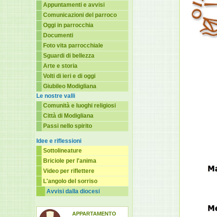
Appuntamenti e avvisi
Comunicazioni del parroco
Oggi in parrocchia
Documenti
Foto vita parrocchiale
Sguardi di bellezza
Arte e storia
Volti di ieri e di oggi
Giubileo Modigliana
Le nostre valli
Comunità e luoghi religiosi
Città di Modigliana
Passi nello spirito
Idee e riflessioni
Sottolineature
Briciole per l'anima
Video per riflettere
L'angolo del sorriso
Avvisi dalla diocesi
APPARTAMENTO