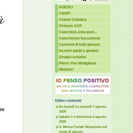
AGESCI
ANSPI
Azione Cattolica
Oratorio ACR
Catechisti, educatori...
Catechismo Sacramenti
Cammini di fede giovani
Incontri adulti e genitori
Gruppi caritativi
Pietre Vive Modigliana
Ministeri
Ultimi contenuti
Da lunedì 3 a venerdì 7 agosto
2026
Sabato 1 e domenica 2 agosto
2026
S. Messa Feriale Vespertina nel
mese di agosto