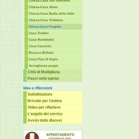
Chiesa-Casa San Valentino
Chiesa-Casa Abeto
Chiesa-Casa Badia della Valle
Chiesa-Casa Trebbana
Chiesa-Casa Fregiolo
Casa Trebbio
Casa Montebello
Casa Cacornio
Bivacco Bellone
Casa Pian di Sopra
Accoglienza gruppi
Città di Modigliana
Passi nello spirito
Idee e riflessioni
Sottolineature
Briciole per l'anima
Video per riflettere
L'angolo del sorriso
Avvisi dalla diocesi
APPARTAMENTO