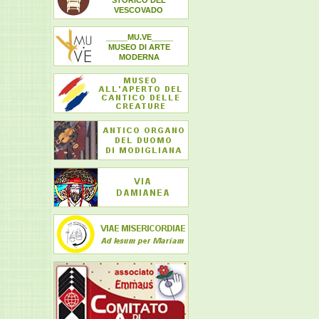
STORICO DEL
VESCOVADO
_____MU.VE_____
MUSEO DI ARTE
MODERNA