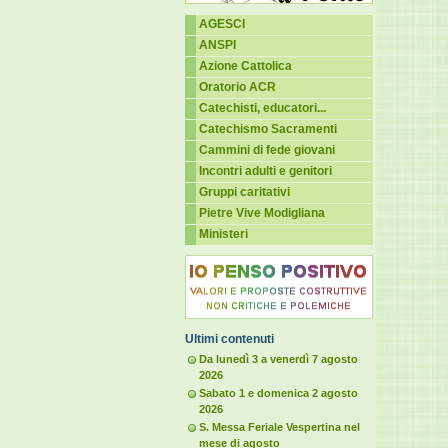
AGESCI
ANSPI
Azione Cattolica
Oratorio ACR
Catechisti, educatori...
Catechismo Sacramenti
Cammini di fede giovani
Incontri adulti e genitori
Gruppi caritativi
Pietre Vive Modigliana
Ministeri
Ultimi contenuti
Da lunedì 3 a venerdì 7 agosto
2026
Sabato 1 e domenica 2 agosto
2026
S. Messa Feriale Vespertina nel
mese di agosto