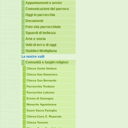
Appuntamenti e avvisi
Comunicazioni del parroco
Oggi in parrocchia
Documenti
Foto vita parrocchiale
Sguardi di bellezza
Arte e storia
Volti di ieri e di oggi
Giubileo Modigliana
Le nostre valli
Comunità e luoghi religiosi
Chiesa Santo Stefano
Chiesa San Domenico
Chiesa San Bernardo
Parrocchia Tredozio
Parrocchia Lutirano
Eremo di Gamogna
Monache Agostiniane
Suore Sacra Famiglia
Chiesa-Casa S. Reparata
Chiesa Tossino