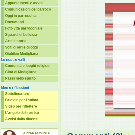
Appuntamenti e avvisi
Comunicazioni del parroco
Oggi in parrocchia
Documenti
Foto vita parrocchiale
Sguardi di bellezza
Arte e storia
Volti di ieri e di oggi
Giubileo Modigliana
Le nostre valli
Comunità e luoghi religiosi
Città di Modigliana
Passi nello spirito
Idee e riflessioni
Sottolineature
Briciole per l'anima
Video per riflettere
L'angolo del sorriso
Avvisi dalla diocesi
APPARTAMENTO