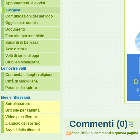
Appuntamenti e avvisi
Categorie
Comunicazioni del parroco
Oggi in parrocchia
Documenti
Foto vita parrocchiale
Sguardi di bellezza
Arte e storia
Volti di ieri e di oggi
Giubileo Modigliana
Le nostre valli
Comunità e luoghi religiosi
Città di Modigliana
Passi nello spirito
Idee e riflessioni
Sottolineature
Briciole per l'anima
Video per riflettere
Commenti
(0)
L'angolo del sorriso
Avvisi dalla diocesi
Feed RSS dei commenti a questa pagina